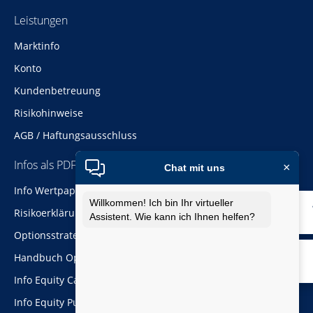
Leistungen
Navigation
Marktinfo
überspringen
Konto
Kundenbetreuung
Risikohinweise
AGB / Haftungsausschluss
Infos als PDF
×
Chat mit uns
Navigation
Info Wertpapiere
Willkommen! Ich bin Ihr virtueller
überspringen
Risikoerklärung Optionen
Assistent. Wie kann ich Ihnen helfen?
Optionsstrategien
Handbuch Optionen
Info Equity Call
Info Equity Put