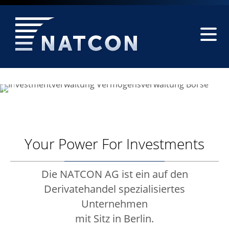
•
•
•
•
NATCON AG
Handeln mit Spread-Profis
Your Power For Investments
Über uns können Sie ein Konto für den Handel mit US
Finanzinstrumenten eröffnen.
Die NATCON AG ist ein auf den
Derivatehandel spezialisiertes
ERFAHREN SIE MEHR
Unternehmen
mit Sitz in Berlin.