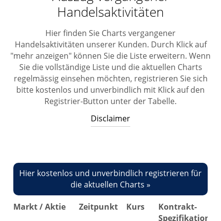
Handelsaktivitäten
Hier finden Sie Charts vergangener
Handelsaktivitäten unserer Kunden. Durch Klick auf
"mehr anzeigen" können Sie die Liste erweitern. Wenn
Sie die vollständige Liste und die aktuellen Charts
regelmässig einsehen möchten, registrieren Sie sich
bitte kostenlos und unverbindlich mit Klick auf den
Registrier-Button unter der Tabelle.
Disclaimer
Disclaimer
Diese Information ist keine Aufforderung zum Kauf-
Hier kostenlos und unverbindlich registrieren für
oder Verkauf von Wertpapieren oder
die aktuellen Charts »
Finanzinstrumenten. Eine Haftung für mittelbare und
unmittelbare Folgen aus diesen Vorschlägen ist somit
Markt / Aktie
Zeitpunkt
Kurs
Kontrakt-
Ch
ausgeschlossen. Eine Garantie für die Vollständigkeit
Spezifikation